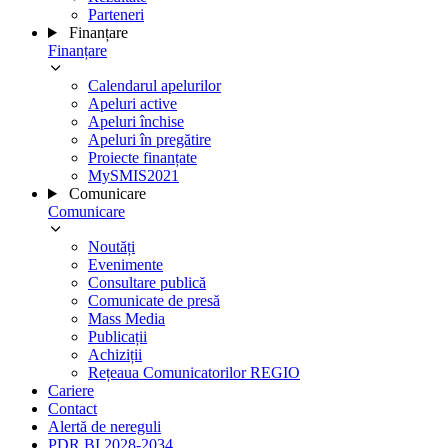
Parteneri
Finanțare
Finanțare
Calendarul apelurilor
Apeluri active
Apeluri închise
Apeluri în pregătire
Proiecte finanțate
MySMIS2021
Comunicare
Comunicare
Noutăți
Evenimente
Consultare publică
Comunicate de presă
Mass Media
Publicații
Achiziții
Rețeaua Comunicatorilor REGIO
Cariere
Contact
Alertă de nereguli
PDR BI 2028-2034