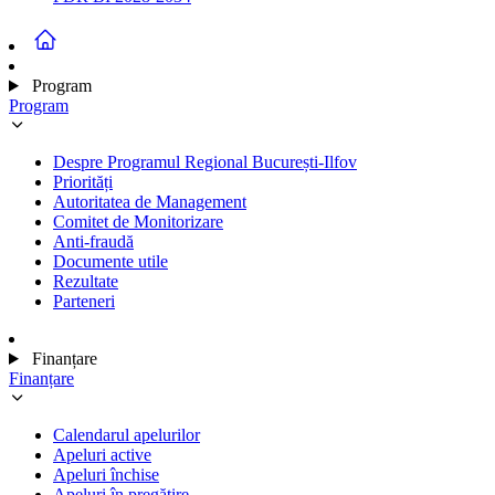
Program
Program
Despre Programul Regional București-Ilfov
Priorități
Autoritatea de Management
Comitet de Monitorizare
Anti-fraudă
Documente utile
Rezultate
Parteneri
Finanțare
Finanțare
Calendarul apelurilor
Apeluri active
Apeluri închise
Apeluri în pregătire