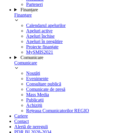
Parteneri
Finanțare
Finanțare
Calendarul apelurilor
Apeluri active
Apeluri închise
Apeluri în pregătire
Proiecte finanțate
MySMIS2021
Comunicare
Comunicare
Noutăți
Evenimente
Consultare publică
Comunicate de presă
Mass Media
Publicații
Achiziții
Rețeaua Comunicatorilor REGIO
Cariere
Contact
Alertă de nereguli
PDR BI 2028-2034