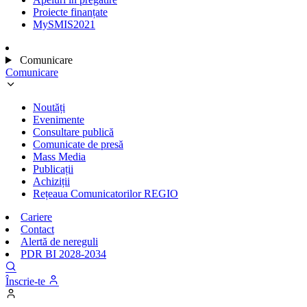
Proiecte finanțate
MySMIS2021
Comunicare
Comunicare
Noutăți
Evenimente
Consultare publică
Comunicate de presă
Mass Media
Publicații
Achiziții
Rețeaua Comunicatorilor REGIO
Cariere
Contact
Alertă de nereguli
PDR BI 2028-2034
Înscrie-te