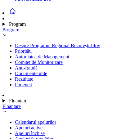
Program
Program
Despre Programul Regional București-Ilfov
Priorități
Autoritatea de Management
Comitet de Monitorizare
Anti-fraudă
Documente utile
Rezultate
Parteneri
Finanțare
Finanțare
Calendarul apelurilor
Apeluri active
Apeluri închise
Apeluri în pregătire