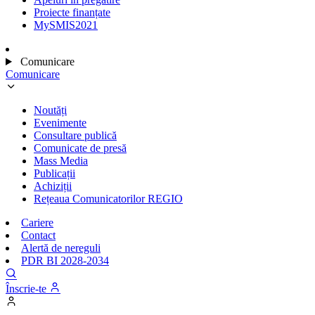
Proiecte finanțate
MySMIS2021
Comunicare
Comunicare
Noutăți
Evenimente
Consultare publică
Comunicate de presă
Mass Media
Publicații
Achiziții
Rețeaua Comunicatorilor REGIO
Cariere
Contact
Alertă de nereguli
PDR BI 2028-2034
Înscrie-te