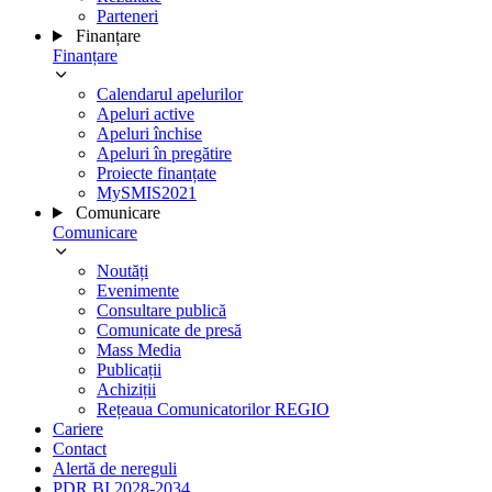
Parteneri
Finanțare
Finanțare
Calendarul apelurilor
Apeluri active
Apeluri închise
Apeluri în pregătire
Proiecte finanțate
MySMIS2021
Comunicare
Comunicare
Noutăți
Evenimente
Consultare publică
Comunicate de presă
Mass Media
Publicații
Achiziții
Rețeaua Comunicatorilor REGIO
Cariere
Contact
Alertă de nereguli
PDR BI 2028-2034