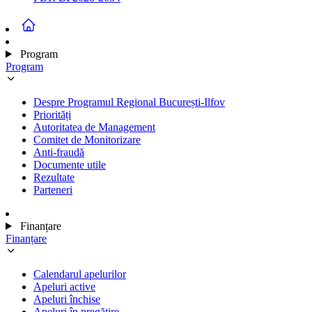
Program
Program
Despre Programul Regional București-Ilfov
Priorități
Autoritatea de Management
Comitet de Monitorizare
Anti-fraudă
Documente utile
Rezultate
Parteneri
Finanțare
Finanțare
Calendarul apelurilor
Apeluri active
Apeluri închise
Apeluri în pregătire