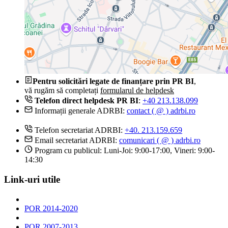
Pentru solicitări legate de finanțare prin PR BI
,
vă rugăm să completați
formularul de helpdesk
Telefon direct helpdesk PR BI
:
+40 213.138.099
Informații generale ADRBI:
contact ( @ ) adrbi.ro
Telefon secretariat ADRBI:
+40. 213.159.659
Email secretariat ADRBI:
comunicari ( @ ) adrbi.ro
Program cu publicul: Luni-Joi: 9:00-17:00, Vineri: 9:00-
14:30
Link-uri utile
POR 2014-2020
POR 2007-2013