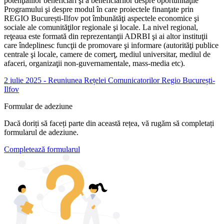
potenţialilor beneficiari şi a beneficiarilor despre oportunităţile
Programului şi despre modul în care proiectele finanţate prin
REGIO București-Ilfov pot îmbunătăţi aspectele economice şi
sociale ale comunităţilor regionale şi locale. La nivel regional,
reţeaua este formată din reprezentanţii ADRBI şi ai altor instituţii
care îndeplinesc funcţii de promovare şi informare (autorităţi publice
centrale şi locale, camere de comerţ, mediul universitar, mediul de
afaceri, organizaţii non-guvernamentale, mass-media etc).
2 iulie 2025 - Reuniunea Rețelei Comunicatorilor Regio București-
Ilfov
Formular de adeziune
Dacă doriți să faceți parte din această rețea, vă rugăm să completați
formularul de adeziune.
Completează formularul