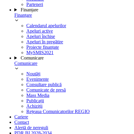
Parteneri
Finanțare
Finanțare
Calendarul apelurilor
Apeluri active
Apeluri închise
Apeluri în pregătire
Proiecte finanțate
MySMIS2021
Comunicare
Comunicare
Noutăți
Evenimente
Consultare publică
Comunicate de presă
Mass Media
Publicații
Achiziții
Rețeaua Comunicatorilor REGIO
Cariere
Contact
Alertă de nereguli
PDR BI 2028-2034