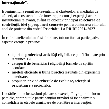
internaționale”
.
Evenimentul a reunit reprezentanți ai clusterelor, ai mediului de
afaceri, ai ecosistemului de inovare, precum și experți și actori
instituționali relevanți, având ca obiectiv principal
colectarea de
contribuții, idei și propuneri concrete
pentru conturarea viitorului
apel de proiecte din cadrul
Priorității 1 a PR BI 2021–2027
.
În cadrul atelierului au fost abordate, într-un format participativ,
aspecte esențiale privind:
tipuri de
proiecte și activități eligibile
ce pot fi finanțate prin
Acțiunea 1.4;
categorii de beneficiari eligibili
și formele de sprijin
acordate;
modele eficiente și bune practici
rezultate din experiențe
anterioare;
propuneri privind
criteriile de evaluare, selecție și
prioritizare
a proiectelor.
Lucrările au inclus sesiuni plenare și exerciții în grupuri de lucru
paralele, contribuțiile participanților urmând să fie analizate și
consolidate în etapele următoare de pregătire a intervenției.