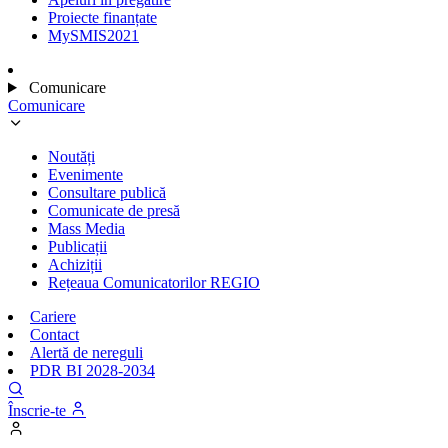
Proiecte finanțate
MySMIS2021
Comunicare
Comunicare
Noutăți
Evenimente
Consultare publică
Comunicate de presă
Mass Media
Publicații
Achiziții
Rețeaua Comunicatorilor REGIO
Cariere
Contact
Alertă de nereguli
PDR BI 2028-2034
Înscrie-te