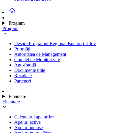
Program
Program
Despre Programul Regional București-Ilfov
Priorități
Autoritatea de Management
Comitet de Monitorizare
Anti-fraudă
Documente utile
Rezultate
Parteneri
Finanțare
Finanțare
Calendarul apelurilor
Apeluri active
Apeluri închise
Apeluri în pregătire