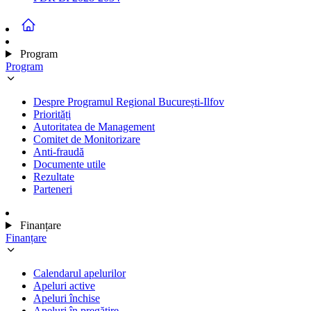
Program
Program
Despre Programul Regional București-Ilfov
Priorități
Autoritatea de Management
Comitet de Monitorizare
Anti-fraudă
Documente utile
Rezultate
Parteneri
Finanțare
Finanțare
Calendarul apelurilor
Apeluri active
Apeluri închise
Apeluri în pregătire