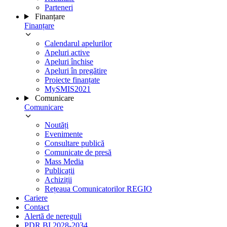
Parteneri
Finanțare
Finanțare
Calendarul apelurilor
Apeluri active
Apeluri închise
Apeluri în pregătire
Proiecte finanțate
MySMIS2021
Comunicare
Comunicare
Noutăți
Evenimente
Consultare publică
Comunicate de presă
Mass Media
Publicații
Achiziții
Rețeaua Comunicatorilor REGIO
Cariere
Contact
Alertă de nereguli
PDR BI 2028-2034