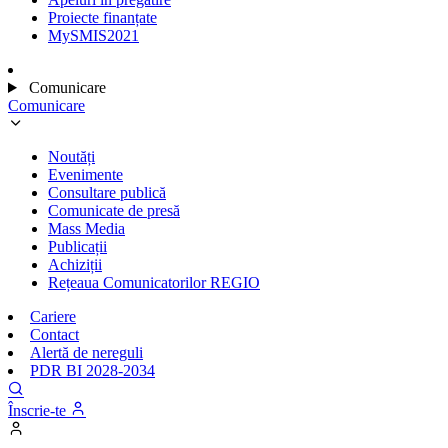
Proiecte finanțate
MySMIS2021
Comunicare
Comunicare
Noutăți
Evenimente
Consultare publică
Comunicate de presă
Mass Media
Publicații
Achiziții
Rețeaua Comunicatorilor REGIO
Cariere
Contact
Alertă de nereguli
PDR BI 2028-2034
Înscrie-te