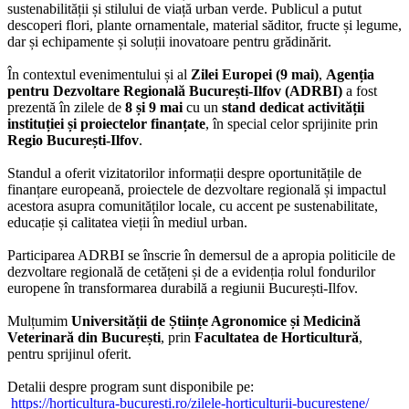
sustenabilității și stilului de viață urban verde. Publicul a putut
descoperi flori, plante ornamentale, material săditor, fructe și legume,
dar și echipamente și soluții inovatoare pentru grădinărit.
În contextul evenimentului și al
Zilei Europei (9 mai)
,
Agenția
pentru Dezvoltare Regională București-Ilfov (ADRBI)
a fost
prezentă în zilele de
8 și 9 mai
cu un
stand dedicat activității
instituției și proiectelor finanțate
, în special celor sprijinite prin
Regio București-Ilfov
.
Standul a oferit vizitatorilor informații despre oportunitățile de
finanțare europeană, proiectele de dezvoltare regională și impactul
acestora asupra comunităților locale, cu accent pe sustenabilitate,
educație și calitatea vieții în mediul urban.
Participarea ADRBI se înscrie în demersul de a apropia politicile de
dezvoltare regională de cetățeni și de a evidenția rolul fondurilor
europene în transformarea durabilă a regiunii București-Ilfov.
Mulțumim
Universității de Științe Agronomice și Medicină
Veterinară din București
, prin
Facultatea de Horticultură
,
pentru sprijinul oferit.
Detalii despre program sunt disponibile pe:
https://horticultura-bucuresti.ro/zilele-horticulturii-bucurestene/