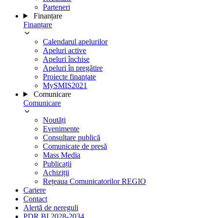
Parteneri
Finanțare
Finanțare
Calendarul apelurilor
Apeluri active
Apeluri închise
Apeluri în pregătire
Proiecte finanțate
MySMIS2021
Comunicare
Comunicare
Noutăți
Evenimente
Consultare publică
Comunicate de presă
Mass Media
Publicații
Achiziții
Rețeaua Comunicatorilor REGIO
Cariere
Contact
Alertă de nereguli
PDR BI 2028-2034