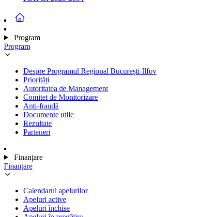
Program
Program
Despre Programul Regional București-Ilfov
Priorități
Autoritatea de Management
Comitet de Monitorizare
Anti-fraudă
Documente utile
Rezultate
Parteneri
Finanțare
Finanțare
Calendarul apelurilor
Apeluri active
Apeluri închise
Apeluri în pregătire