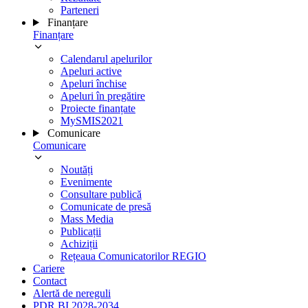
Parteneri
Finanțare
Finanțare
Calendarul apelurilor
Apeluri active
Apeluri închise
Apeluri în pregătire
Proiecte finanțate
MySMIS2021
Comunicare
Comunicare
Noutăți
Evenimente
Consultare publică
Comunicate de presă
Mass Media
Publicații
Achiziții
Rețeaua Comunicatorilor REGIO
Cariere
Contact
Alertă de nereguli
PDR BI 2028-2034