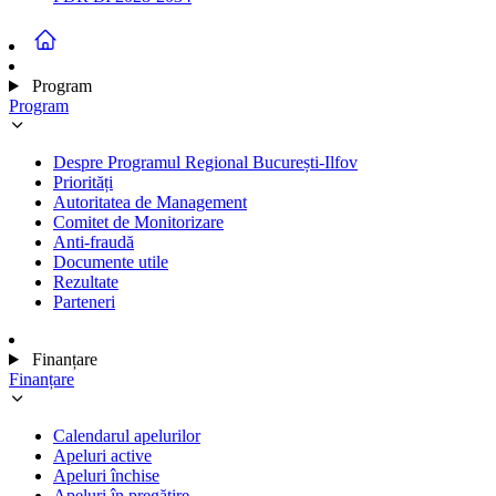
Program
Program
Despre Programul Regional București-Ilfov
Priorități
Autoritatea de Management
Comitet de Monitorizare
Anti-fraudă
Documente utile
Rezultate
Parteneri
Finanțare
Finanțare
Calendarul apelurilor
Apeluri active
Apeluri închise
Apeluri în pregătire