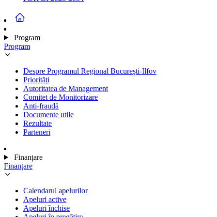
Program
Program
Despre Programul Regional București-Ilfov
Priorități
Autoritatea de Management
Comitet de Monitorizare
Anti-fraudă
Documente utile
Rezultate
Parteneri
Finanțare
Finanțare
Calendarul apelurilor
Apeluri active
Apeluri închise
Apeluri în pregătire