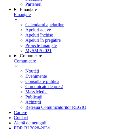
Parteneri
Finanțare
Finanțare
Calendarul apelurilor
Apeluri active
Apeluri închise
Apeluri în pregătire
Proiecte finanțate
MySMIS2021
Comunicare
Comunicare
Noutăți
Evenimente
Consultare publică
Comunicate de presă
Mass Media
Publicații
Achiziții
Rețeaua Comunicatorilor REGIO
Cariere
Contact
Alertă de nereguli
PDR BI 2028-2034