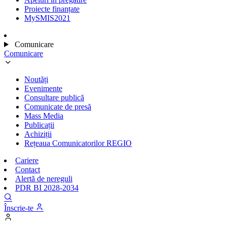
Proiecte finanțate
MySMIS2021
Comunicare
Comunicare
Noutăți
Evenimente
Consultare publică
Comunicate de presă
Mass Media
Publicații
Achiziții
Rețeaua Comunicatorilor REGIO
Cariere
Contact
Alertă de nereguli
PDR BI 2028-2034
Înscrie-te