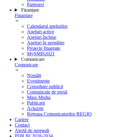
Parteneri
Finanțare
Finanțare
Calendarul apelurilor
Apeluri active
Apeluri închise
Apeluri în pregătire
Proiecte finanțate
MySMIS2021
Comunicare
Comunicare
Noutăți
Evenimente
Consultare publică
Comunicate de presă
Mass Media
Publicații
Achiziții
Rețeaua Comunicatorilor REGIO
Cariere
Contact
Alertă de nereguli
PDR BI 2028-2034