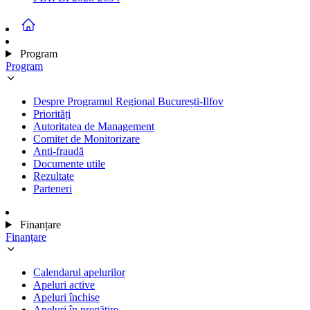
Program
Program
Despre Programul Regional București-Ilfov
Priorități
Autoritatea de Management
Comitet de Monitorizare
Anti-fraudă
Documente utile
Rezultate
Parteneri
Finanțare
Finanțare
Calendarul apelurilor
Apeluri active
Apeluri închise
Apeluri în pregătire