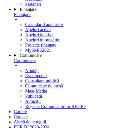
Parteneri
Finanțare
Finanțare
Calendarul apelurilor
Apeluri active
Apeluri închise
Apeluri în pregătire
Proiecte finanțate
MySMIS2021
Comunicare
Comunicare
Noutăți
Evenimente
Consultare publică
Comunicate de presă
Mass Media
Publicații
Achiziții
Rețeaua Comunicatorilor REGIO
Cariere
Contact
Alertă de nereguli
PDR BI 2028-2034