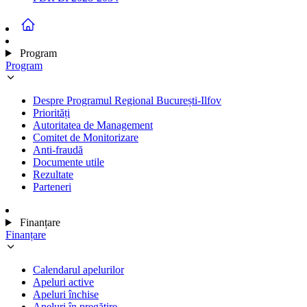
Program
Program
Despre Programul Regional București-Ilfov
Priorități
Autoritatea de Management
Comitet de Monitorizare
Anti-fraudă
Documente utile
Rezultate
Parteneri
Finanțare
Finanțare
Calendarul apelurilor
Apeluri active
Apeluri închise
Apeluri în pregătire