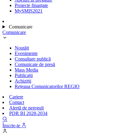
Proiecte finanțate
MySMIS2021
Comunicare
Comunicare
Noutăți
Evenimente
Consultare publică
Comunicate de presă
Mass Media
Publicații
Achiziții
Rețeaua Comunicatorilor REGIO
Cariere
Contact
Alertă de nereguli
PDR BI 2028-2034
Înscrie-te