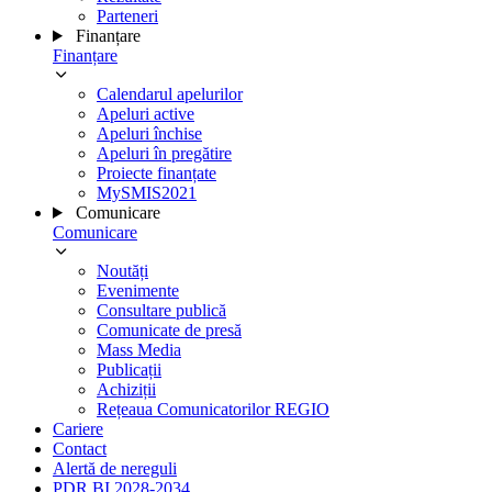
Parteneri
Finanțare
Finanțare
Calendarul apelurilor
Apeluri active
Apeluri închise
Apeluri în pregătire
Proiecte finanțate
MySMIS2021
Comunicare
Comunicare
Noutăți
Evenimente
Consultare publică
Comunicate de presă
Mass Media
Publicații
Achiziții
Rețeaua Comunicatorilor REGIO
Cariere
Contact
Alertă de nereguli
PDR BI 2028-2034