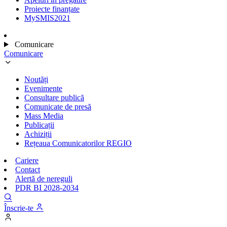
Proiecte finanțate
MySMIS2021
Comunicare
Comunicare
Noutăți
Evenimente
Consultare publică
Comunicate de presă
Mass Media
Publicații
Achiziții
Rețeaua Comunicatorilor REGIO
Cariere
Contact
Alertă de nereguli
PDR BI 2028-2034
Înscrie-te