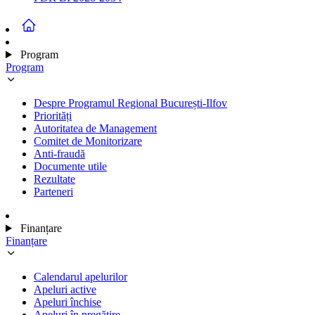
Program
Program
Despre Programul Regional București-Ilfov
Priorități
Autoritatea de Management
Comitet de Monitorizare
Anti-fraudă
Documente utile
Rezultate
Parteneri
Finanțare
Finanțare
Calendarul apelurilor
Apeluri active
Apeluri închise
Apeluri în pregătire