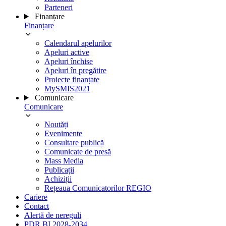
Parteneri
Finanțare
Finanțare
Calendarul apelurilor
Apeluri active
Apeluri închise
Apeluri în pregătire
Proiecte finanțate
MySMIS2021
Comunicare
Comunicare
Noutăți
Evenimente
Consultare publică
Comunicate de presă
Mass Media
Publicații
Achiziții
Rețeaua Comunicatorilor REGIO
Cariere
Contact
Alertă de nereguli
PDR BI 2028-2034