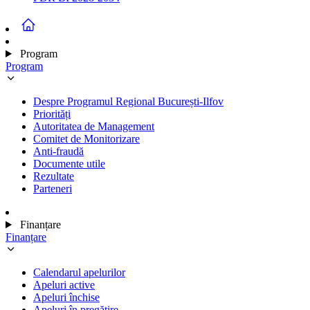
Program
Program
Despre Programul Regional București-Ilfov
Priorități
Autoritatea de Management
Comitet de Monitorizare
Anti-fraudă
Documente utile
Rezultate
Parteneri
Finanțare
Finanțare
Calendarul apelurilor
Apeluri active
Apeluri închise
Apeluri în pregătire