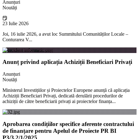
Anunțuri
Noutăți
23 Iulie 2026
Joi, 16 iulie 2026, a avut loc Summitului Comunităților Locale –
Conturarea V...
Anunț privind aplicația Achiziții Beneficiari Privați
Anunțuri
Noutăți
Ministerul Investițiilor și Proiectelor Europene anunță că aplicația
Achiziții Beneficiari Privați, dedicată derulării procedurilor de
achiziții de către beneficiarii privați ai proiectelor finanța...
Aprobarea condițiilor specifice aferente contractului
de finanțare pentru Apelul de Proiecte PR BI
P3/3.2/1/2025