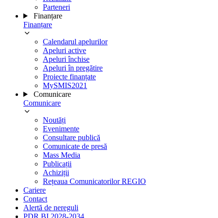
Parteneri
Finanțare
Finanțare
Calendarul apelurilor
Apeluri active
Apeluri închise
Apeluri în pregătire
Proiecte finanțate
MySMIS2021
Comunicare
Comunicare
Noutăți
Evenimente
Consultare publică
Comunicate de presă
Mass Media
Publicații
Achiziții
Rețeaua Comunicatorilor REGIO
Cariere
Contact
Alertă de nereguli
PDR BI 2028-2034