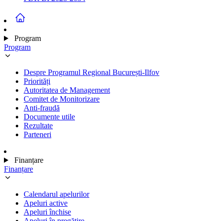
Program
Program
Despre Programul Regional București-Ilfov
Priorități
Autoritatea de Management
Comitet de Monitorizare
Anti-fraudă
Documente utile
Rezultate
Parteneri
Finanțare
Finanțare
Calendarul apelurilor
Apeluri active
Apeluri închise
Apeluri în pregătire