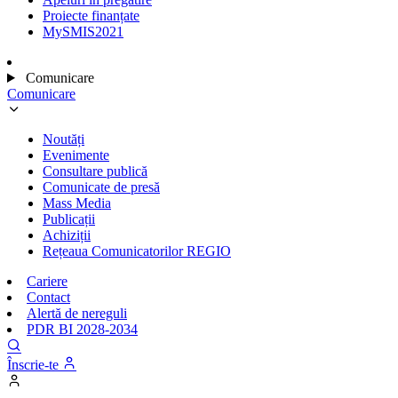
Proiecte finanțate
MySMIS2021
Comunicare
Comunicare
Noutăți
Evenimente
Consultare publică
Comunicate de presă
Mass Media
Publicații
Achiziții
Rețeaua Comunicatorilor REGIO
Cariere
Contact
Alertă de nereguli
PDR BI 2028-2034
Înscrie-te