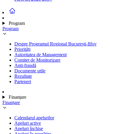
Program
Program
Despre Programul Regional București-Ilfov
Priorități
Autoritatea de Management
Comitet de Monitorizare
Anti-fraudă
Documente utile
Rezultate
Parteneri
Finanțare
Finanțare
Calendarul apelurilor
Apeluri active
Apeluri închise
Apeluri în pregătire