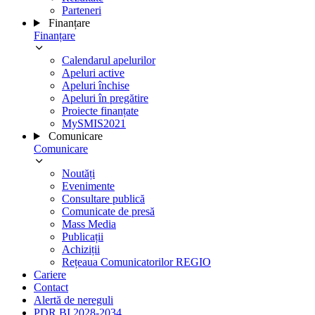
Parteneri
Finanțare
Finanțare
Calendarul apelurilor
Apeluri active
Apeluri închise
Apeluri în pregătire
Proiecte finanțate
MySMIS2021
Comunicare
Comunicare
Noutăți
Evenimente
Consultare publică
Comunicate de presă
Mass Media
Publicații
Achiziții
Rețeaua Comunicatorilor REGIO
Cariere
Contact
Alertă de nereguli
PDR BI 2028-2034