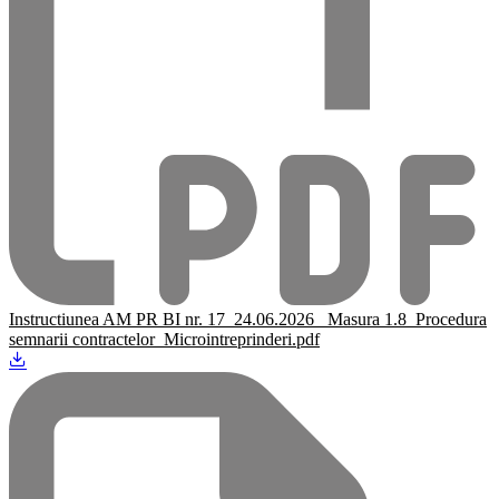
Instructiunea AM PR BI nr. 17_24.06.2026_ Masura 1.8_Procedura
semnarii contractelor_Microintreprinderi.pdf