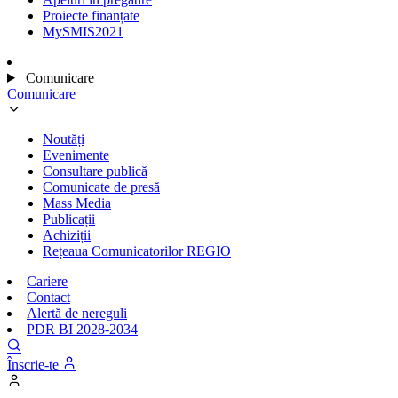
Proiecte finanțate
MySMIS2021
Comunicare
Comunicare
Noutăți
Evenimente
Consultare publică
Comunicate de presă
Mass Media
Publicații
Achiziții
Rețeaua Comunicatorilor REGIO
Cariere
Contact
Alertă de nereguli
PDR BI 2028-2034
Înscrie-te