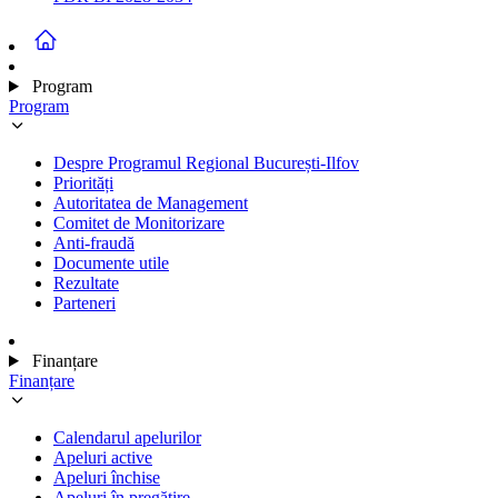
Program
Program
Despre Programul Regional București-Ilfov
Priorități
Autoritatea de Management
Comitet de Monitorizare
Anti-fraudă
Documente utile
Rezultate
Parteneri
Finanțare
Finanțare
Calendarul apelurilor
Apeluri active
Apeluri închise
Apeluri în pregătire