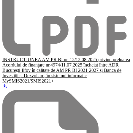
INSTRUCȚIUNEA AM PR BI nr. 12/12.08.2025 privind preluarea
Acordului de finanțare nr.4974/11.07.2025 încheiat între ADR
București-Ilfov în calitate de AM PR BI 2021-2027 și Banca de
Investiții și Dezvoltare, în sistemul informatic
MySMIS2021/SMIS2021+