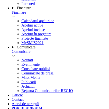
Parteneri
Finanțare
Finanțare
Calendarul apelurilor
Apeluri active
Apeluri închise
Apeluri în pregătire
Proiecte finanțate
MySMIS2021
Comunicare
Comunicare
Noutăți
Evenimente
Consultare publică
Comunicate de presă
Mass Media
Publicații
Achiziții
Rețeaua Comunicatorilor REGIO
Cariere
Contact
Alertă de nereguli
PDR BI 2028-2034