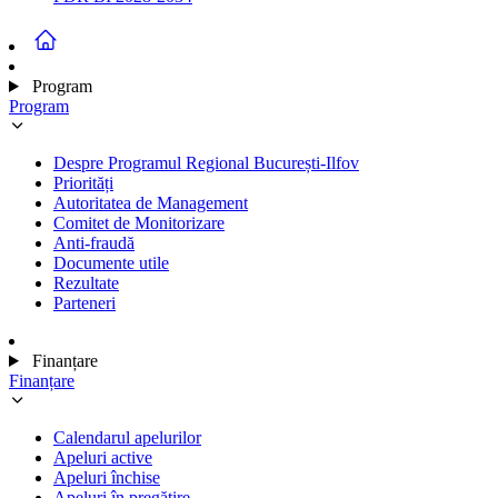
Program
Program
Despre Programul Regional București-Ilfov
Priorități
Autoritatea de Management
Comitet de Monitorizare
Anti-fraudă
Documente utile
Rezultate
Parteneri
Finanțare
Finanțare
Calendarul apelurilor
Apeluri active
Apeluri închise
Apeluri în pregătire