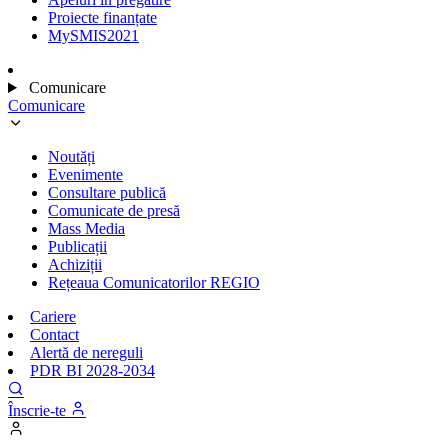
Proiecte finanțate
MySMIS2021
Comunicare
Comunicare
Noutăți
Evenimente
Consultare publică
Comunicate de presă
Mass Media
Publicații
Achiziții
Rețeaua Comunicatorilor REGIO
Cariere
Contact
Alertă de nereguli
PDR BI 2028-2034
Înscrie-te