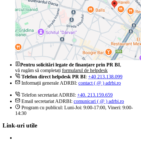
Pentru solicitări legate de finanțare prin PR BI
,
vă rugăm să completați
formularul de helpdesk
Telefon direct helpdesk PR BI
:
+40 213.138.099
Informații generale ADRBI:
contact ( @ ) adrbi.ro
Telefon secretariat ADRBI:
+40. 213.159.659
Email secretariat ADRBI:
comunicari ( @ ) adrbi.ro
Program cu publicul: Luni-Joi: 9:00-17:00, Vineri: 9:00-
14:30
Link-uri utile