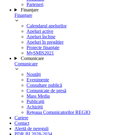
Parteneri
Finanțare
Finanțare
Calendarul apelurilor
Apeluri active
Apeluri închise
Apeluri în pregătire
Proiecte finanțate
MySMIS2021
Comunicare
Comunicare
Noutăți
Evenimente
Consultare publică
Comunicate de presă
Mass Media
Publicații
Achiziții
Rețeaua Comunicatorilor REGIO
Cariere
Contact
Alertă de nereguli
PDR BI 2028-2034