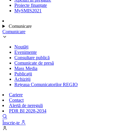
Proiecte finanțate
MySMIS2021
Comunicare
Comunicare
Noutăți
Evenimente
Consultare publică
Comunicate de presă
Mass Media
Publicații
Achiziții
Rețeaua Comunicatorilor REGIO
Cariere
Contact
Alertă de nereguli
PDR BI 2028-2034
Înscrie-te