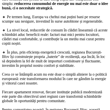
simplu:
reducerea consumului de energie nu mai este doar o idee
bună, ci o necesitate strategică.
🔸 Pe termen lung, Europa va cheltui mai puțini bani pe resurse
scumpe sau nesigure, investind în surse autohtone și regenerabile.
🔸 La nivel local, reducerile de consum în clădiri înseamnă că aceste
schimbări aduc beneficii reale: facturi mai mici pentru locuitori,
clădiri mai confortabile, și contribuție la un mediu mai curat pentru
copiii noștri.
🔸 În plus, prin eficiența energetică crescută, regiunea București-
Ilfov își construiește propria „baterie” de reziliență, așa încât, în loc
să depindem la fel de mult de importuri costisitoare și fluctuante,
investim în propriul nostru confort și stabilitate.
Ceea ce se întâmplă acum nu este doar o simplă aliniere la o politică
europeană: este transformarea modului în care ne gândim la energie
și viitorul casei noastre.
Fiecare apartament renovat, fiecare instituție publică modernizată
este parte din obiectivul unei regiuni care transformă schimbările
globale în oportunități pentru comunitate.
Pentru comunitatea noastră, în regiunea București-Ilfov, această