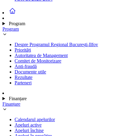
Program
Program
Despre Programul Regional București-Ilfov
Priorități
Autoritatea de Management
Comitet de Monitorizare
Anti-fraudă
Documente utile
Rezultate
Parteneri
Finanțare
Finanțare
Calendarul apelurilor
Apeluri active
Apeluri închise
Apeluri în pregătire