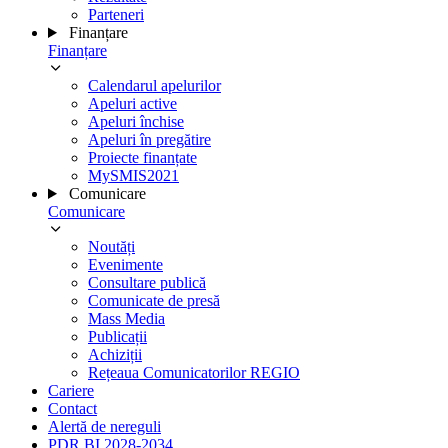
Parteneri
Finanțare
Finanțare
Calendarul apelurilor
Apeluri active
Apeluri închise
Apeluri în pregătire
Proiecte finanțate
MySMIS2021
Comunicare
Comunicare
Noutăți
Evenimente
Consultare publică
Comunicate de presă
Mass Media
Publicații
Achiziții
Rețeaua Comunicatorilor REGIO
Cariere
Contact
Alertă de nereguli
PDR BI 2028-2034