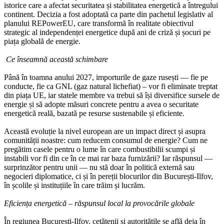
istorice care a afectat securitatea și stabilitatea energetică a întregului
continent. Decizia a fost adoptată ca parte din pachetul legislativ al
planului REPowerEU, care transformă în realitate obiectivul
strategic al independenței energetice după ani de criză și șocuri pe
piața globală de energie.
Ce înseamnă această schimbare
Până în toamna anului 2027, importurile de gaze rusești — fie pe
conducte, fie ca GNL (gaz natural lichefiat) – vor fi eliminate treptat
din piața UE, iar statele membre va trebui să își diversifice sursele de
energie și să adopte măsuri concrete pentru a avea o securitate
energetică reală, bazată pe resurse sustenabile și eficiente.
Această evoluție la nivel european are un impact direct și asupra
comunității noastre: cum reducem consumul de energie? Cum ne
pregătim casele pentru o lume în care combustibilii scumpi și
instabili vor fi din ce în ce mai rar baza furnizării? Iar răspunsul —
surprinzător pentru unii — nu stă doar în politică externă sau
negocieri diplomatice, ci și în pereții blocurilor din București-Ilfov,
în școlile și instituțiile în care trăim și lucrăm.
Eficiența energetică – răspunsul local la provocările globale
În regiunea București-Ilfov, cetățenii și autoritățile se află deja în