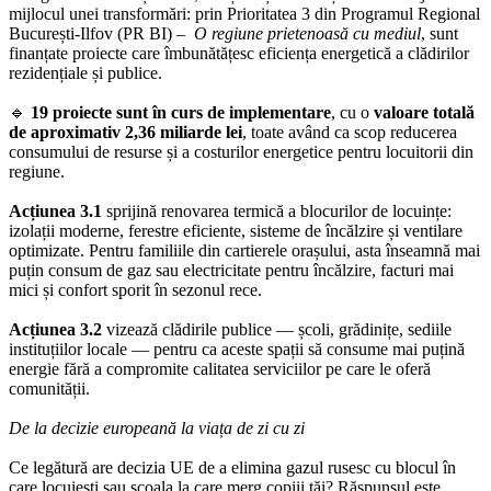
mijlocul unei transformări: prin Prioritatea 3 din Programul Regional
București-Ilfov (PR BI) –
O regiune prietenoasă cu mediul
, sunt
finanțate proiecte care îmbunătățesc eficiența energetică a clădirilor
rezidențiale și publice.
🔹
19 proiecte sunt în curs de implementare
, cu o
valoare totală
de aproximativ 2,36 miliarde lei
, toate având ca scop reducerea
consumului de resurse și a costurilor energetice pentru locuitorii din
regiune.
Acțiunea 3.1
sprijină renovarea termică a blocurilor de locuințe:
izolații moderne, ferestre eficiente, sisteme de încălzire și ventilare
optimizate. Pentru familiile din cartierele orașului, asta înseamnă mai
puțin consum de gaz sau electricitate pentru încălzire, facturi mai
mici și confort sporit în sezonul rece.
Acțiunea 3.2
vizează clădirile publice — școli, grădinițe, sediile
instituțiilor locale — pentru ca aceste spații să consume mai puțină
energie fără a compromite calitatea serviciilor pe care le oferă
comunității.
De la decizie europeană la viața de zi cu zi
Ce legătură are decizia UE de a elimina gazul rusesc cu blocul în
care locuiești sau școala la care merg copiii tăi? Răspunsul este