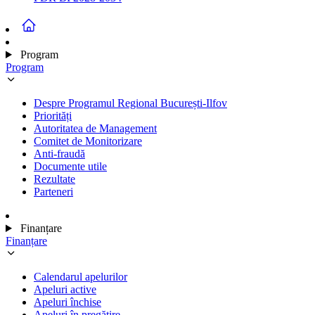
Program
Program
Despre Programul Regional București-Ilfov
Priorități
Autoritatea de Management
Comitet de Monitorizare
Anti-fraudă
Documente utile
Rezultate
Parteneri
Finanțare
Finanțare
Calendarul apelurilor
Apeluri active
Apeluri închise
Apeluri în pregătire