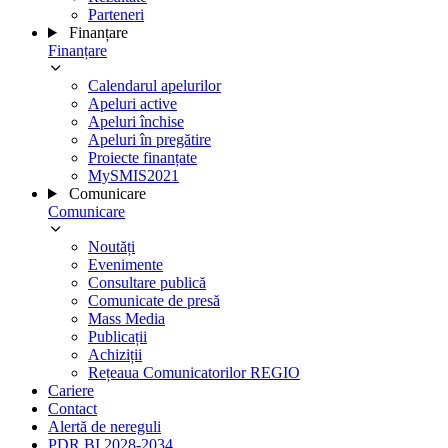
Parteneri
Finanțare
Finanțare
Calendarul apelurilor
Apeluri active
Apeluri închise
Apeluri în pregătire
Proiecte finanțate
MySMIS2021
Comunicare
Comunicare
Noutăți
Evenimente
Consultare publică
Comunicate de presă
Mass Media
Publicații
Achiziții
Rețeaua Comunicatorilor REGIO
Cariere
Contact
Alertă de nereguli
PDR BI 2028-2034