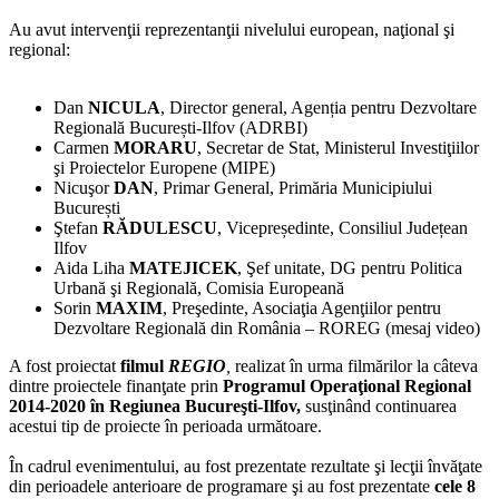
Au avut intervenţii reprezentanţii nivelului european, naţional şi
regional:
Dan
NICULA
, Director general, Agenția pentru Dezvoltare
Regională București-Ilfov (ADRBI)
Carmen
MORARU
, Secretar de Stat, Ministerul Investiţiilor
şi Proiectelor Europene (MIPE)
Nicuşor
DAN
, Primar General, Primăria Municipiului
București
Ştefan
RĂDULESCU
, Vicepreședinte, Consiliul Județean
Ilfov
Aida Liha
MATEJICEK
, Şef unitate, DG pentru Politica
Urbană şi Regională, Comisia Europeană
Sorin
MAXIM
, Preşedinte, Asociaţia Agenţiilor pentru
Dezvoltare Regională din România – ROREG (mesaj video)
A fost proiectat
filmul
REGIO
,
realizat în urma filmărilor la câteva
dintre proiectele finanţate prin
Programul Operaţional Regional
2014-2020 în Regiunea Bucureşti-Ilfov,
susţinând continuarea
acestui tip de proiecte în perioada următoare.
În cadrul evenimentului, au fost prezentate rezultate şi lecţii învăţate
din perioadele anterioare de programare şi au fost prezentate
cele 8