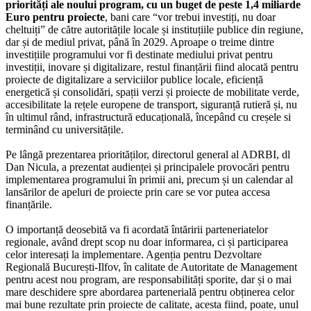
priorități ale noului program, cu un buget de peste 1,4 miliarde
Euro pentru proiecte
, bani care “vor trebui investiți, nu doar
cheltuiți” de către autoritățile locale și instituțiile publice din regiune,
dar și de mediul privat, până în 2029. Aproape o treime dintre
investițiile programului vor fi destinate mediului privat pentru
investiții, inovare și digitalizare, restul finanțării fiind alocată pentru
proiecte de digitalizare a serviciilor publice locale, eficiență
energetică și consolidări, spații verzi și proiecte de mobilitate verde,
accesibilitate la rețele europene de transport, siguranță rutieră și, nu
în ultimul rând, infrastructură educațională, începând cu creșele si
terminând cu universitățile.
Pe lângă prezentarea priorităților, directorul general al ADRBI, dl
Dan Nicula, a prezentat audienței și principalele provocări pentru
implementarea programului în primii ani, precum și un calendar al
lansărilor de apeluri de proiecte prin care se vor putea accesa
finanțările.
O importanță deosebită va fi acordată întăririi parteneriatelor
regionale, având drept scop nu doar informarea, ci și participarea
celor interesați la implementare. Agenția pentru Dezvoltare
Regională București-Ilfov, în calitate de Autoritate de Management
pentru acest nou program, are responsabilități sporite, dar și o mai
mare deschidere spre abordarea partenerială pentru obținerea celor
mai bune rezultate prin proiecte de calitate, acesta fiind, poate, unul