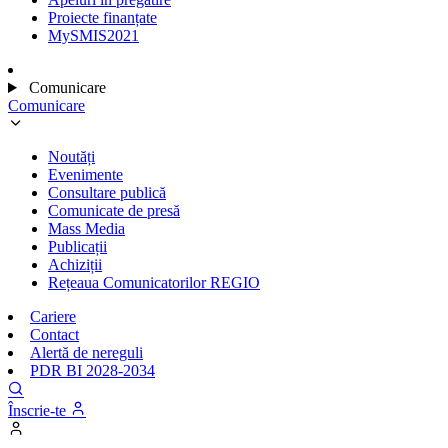
Proiecte finanțate
MySMIS2021
Comunicare
Comunicare
Noutăți
Evenimente
Consultare publică
Comunicate de presă
Mass Media
Publicații
Achiziții
Rețeaua Comunicatorilor REGIO
Cariere
Contact
Alertă de nereguli
PDR BI 2028-2034
Înscrie-te