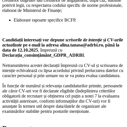
creditelor bugetare sau creditelor de angajament, după caz, stabilite
potrivit legii, cu respectarea codului specific de norme profesionale,
elaborat de Ministerul de Finanțe;
Elaborare rapoarte specifice BCFP.
Candidații interesați vor depune
scrisorile de intenție
și
CV-urile
actualizate
pe e-mail la adresa alina.tanasa@adrbi.ro, până la
data de 12.10.2025
, împreună cu
Declarația_consimțământ_GDPR_ADRBI
.
Netransmiterea acestei declarații împreună cu CV-ul și scrisoarea de
intenție echivalează cu lipsa acordului privind prelucrarea datelor cu
caracter personal și prin urmare nu se va putea evalua candidatura.
În funcție de numărul și relevanța candidaturilor primite, persoanele
ale căror CV-uri vor fi declarate eligibile (îndeplinirea criteriilor
obligatorii de recrutare și obținerea cel puțin a notei 7 la evaluarea
activității anterioare, conform informațiilor din CV-uri) vor fi
anunțate în termen util despre data/datele de organizare ale
examinărilor stabilite pentru posturile menționate.