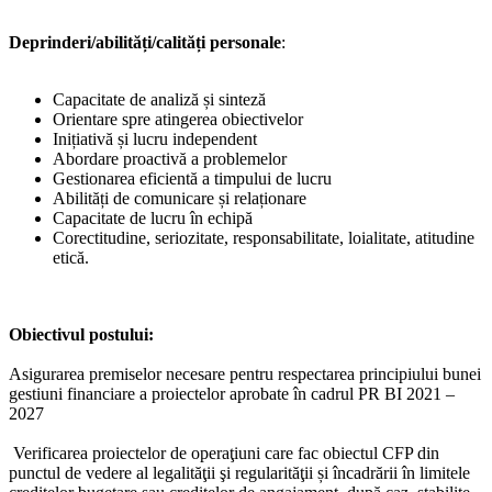
Deprinderi/abilități/calități personale
:
Capacitate de analiză și sinteză
Orientare spre atingerea obiectivelor
Inițiativă și lucru independent
Abordare proactivă a problemelor
Gestionarea eficientă a timpului de lucru
Abilități de comunicare și relaționare
Capacitate de lucru în echipă
Corectitudine, seriozitate, responsabilitate, loialitate, atitudine
etică.
Obiectivul postului:
Asigurarea premiselor necesare pentru respectarea principiului bunei
gestiuni financiare a proiectelor aprobate în cadrul PR BI 2021 –
2027
Verificarea proiectelor de operaţiuni care fac obiectul CFP din
punctul de vedere al legalităţii şi regularităţii și încadrării în limitele