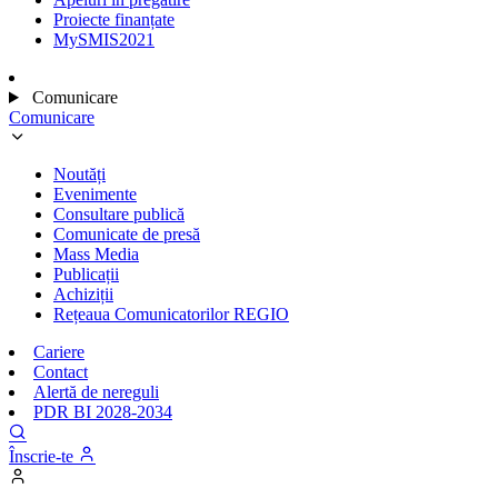
Proiecte finanțate
MySMIS2021
Comunicare
Comunicare
Noutăți
Evenimente
Consultare publică
Comunicate de presă
Mass Media
Publicații
Achiziții
Rețeaua Comunicatorilor REGIO
Cariere
Contact
Alertă de nereguli
PDR BI 2028-2034
Înscrie-te