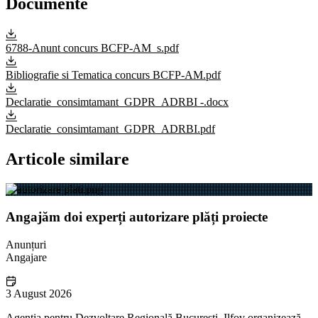
Documente
6788-Anunt concurs BCFP-AM_s.pdf
Bibliografie si Tematica concurs BCFP-AM.pdf
Declaratie_consimtamant_GDPR_ADRBI -.docx
Declaratie_consimtamant_GDPR_ADRBI.pdf
Articole similare
Angajăm doi experți autorizare plăți proiecte
Anunțuri
Angajare
3 August 2026
Agenția pentru Dezvoltare Regională București–Ilfov organizează