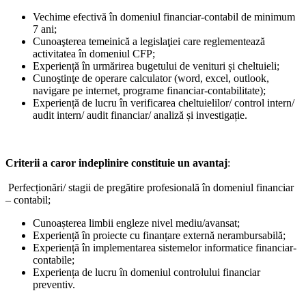
Vechime efectivă în domeniul financiar-contabil de minimum
7 ani;
Cunoaşterea temeinică a legislaţiei care reglementează
activitatea în domeniul CFP;
Experiență în urmărirea bugetului de venituri și cheltuieli;
Cunoştinţe de operare calculator (word, excel, outlook,
navigare pe internet, programe financiar-contabilitate);
Experiență de lucru în verificarea cheltuielilor/ control intern/
audit intern/ audit financiar/ analiză și investigație.
Criterii a caror indeplinire constituie un avantaj
:
Perfecționări/ stagii de pregătire profesională în domeniul financiar
– contabil;
Cunoașterea limbii engleze nivel mediu/avansat;
Experiență în proiecte cu finanțare externă nerambursabilă;
Experiență în implementarea sistemelor informatice financiar-
contabile;
Experiența de lucru în domeniul controlului financiar
preventiv.