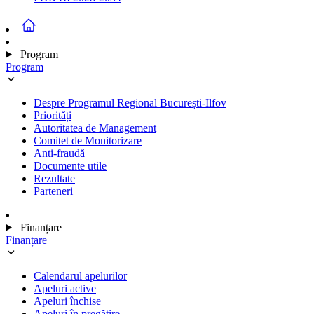
Program
Program
Despre Programul Regional București-Ilfov
Priorități
Autoritatea de Management
Comitet de Monitorizare
Anti-fraudă
Documente utile
Rezultate
Parteneri
Finanțare
Finanțare
Calendarul apelurilor
Apeluri active
Apeluri închise
Apeluri în pregătire