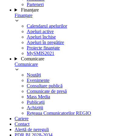
Parteneri
Finanțare
Finanțare
Calendarul apelurilor
Apeluri active
Apeluri închise
Apeluri în pregătire
Proiecte finanțate
MySMIS2021
Comunicare
Comunicare
Noutăți
Evenimente
Consultare publică
Comunicate de presă
Mass Media
Publicații
Achiziții
Rețeaua Comunicatorilor REGIO
Cariere
Contact
Alertă de nereguli
PDR BI 2028-2034