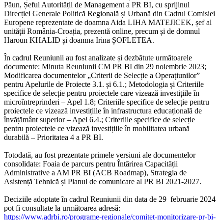
Păun, Șeful Autorității de Management a PR BI, cu sprijinul
Direcției Generale Politică Regională și Urbană din Cadrul Comisiei
Europene reprezentate de doamna Aida LIHA MATEJICEK, șef al
unității România-Croația, prezentă online, precum și de domnul
Haroun KHALID și doamna Irina ȘOFLETEA.
În cadrul Reuniunii au fost analizate și dezbătute următoarele
documente: Minuta Reuniunii CM PR BI din 29 noiembrie 2023;
Modificarea documentelor „Criterii de Selecție a Operațiunilor”
pentru Apelurile de Proiecte 3.1. și 6.1.; Metodologia și Criteriile
specifice de selecție pentru proiectele care vizează investițiile în
microîntreprinderi – Apel 1.8; Criteriile specifice de selecție pentru
proiectele ce vizează investițiile în infrastructura educațională de
învățământ superior – Apel 6.4.; Criteriile specifice de selecție
pentru proiectele ce vizează investițiile în mobilitatea urbană
durabilă – Prioritatea 4 a PR BI.
Totodată, au fost prezentate primele versiuni ale documentelor
consolidate: Foaia de parcurs pentru Întărirea Capacității
Administrative a AM PR BI (ACB Roadmap), Strategia de
Asistență Tehnică și Planul de comunicare al PR BI 2021-2027.
Deciziile adoptate în cadrul Reuniunii din data de 29 februarie 2024
pot fi consultate la următoarea adresă:
https://www.adrbi.ro/programe-regionale/comitet-monitorizare-pr-bi-