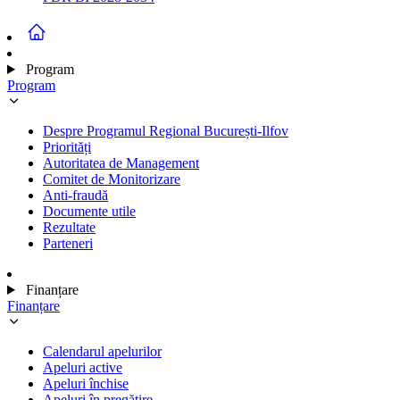
Program
Program
Despre Programul Regional București-Ilfov
Priorități
Autoritatea de Management
Comitet de Monitorizare
Anti-fraudă
Documente utile
Rezultate
Parteneri
Finanțare
Finanțare
Calendarul apelurilor
Apeluri active
Apeluri închise
Apeluri în pregătire