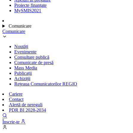
Proiecte finanțate
MySMIS2021
Comunicare
Comunicare
Noutăți
Evenimente
Consultare publică
Comunicate de presă
Mass Media
Publicații
Achiziții
Rețeaua Comunicatorilor REGIO
Cariere
Contact
Alertă de nereguli
PDR BI 2028-2034
Înscrie-te