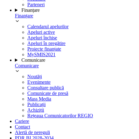
Parteneri
Finanțare
Finanțare
Calendarul apelurilor
Apeluri active
Apeluri închise
Apeluri în pregătire
Proiecte finanțate
MySMIS2021
Comunicare
Comunicare
Noutăți
Evenimente
Consultare publică
Comunicate de presă
Mass Media
Publicații
Achiziții
Rețeaua Comunicatorilor REGIO
Cariere
Contact
Alertă de nereguli
PDR BI 2028-2034