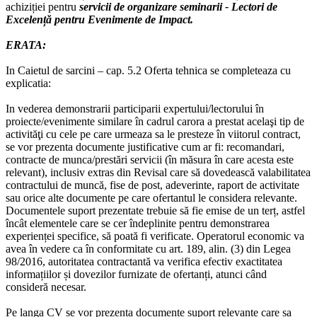
achiziției pentru
servicii de organizare seminarii - Lectori de
Excelență pentru Evenimente de Impact.
ERATA:
In Caietul de sarcini – cap. 5.2 Oferta tehnica se completeaza cu
explicatia:
In vederea demonstrarii participarii expertului/lectorului în
proiecte/evenimente similare în cadrul carora a prestat acelaşi tip de
activităţi cu cele pe care urmeaza sa le presteze în viitorul contract,
se vor prezenta documente justificative cum ar fi: recomandari,
contracte de munca/prestări servicii (în măsura în care acesta este
relevant), inclusiv extras din Revisal care să dovedească valabilitatea
contractului de muncă, fise de post, adeverinte, raport de activitate
sau orice alte documente pe care ofertantul le considera relevante.
Documentele suport prezentate trebuie să fie emise de un terț, astfel
încât elementele care se cer îndeplinite pentru demonstrarea
experienței specifice, să poată fi verificate. Operatorul economic va
avea în vedere ca în conformitate cu art. 189, alin. (3) din Legea
98/2016, autoritatea contractantă va verifica efectiv exactitatea
informațiilor și dovezilor furnizate de ofertanți, atunci când
consideră necesar.
Pe langa CV se vor prezenta documente suport relevante care sa