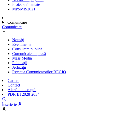
Proiecte finanțate
MySMIS2021
Comunicare
Comunicare
Noutăți
Evenimente
Consultare publică
Comunicate de presă
Mass Media
Publicații
Achiziții
Rețeaua Comunicatorilor REGIO
Cariere
Contact
Alertă de nereguli
PDR BI 2028-2034
Înscrie-te