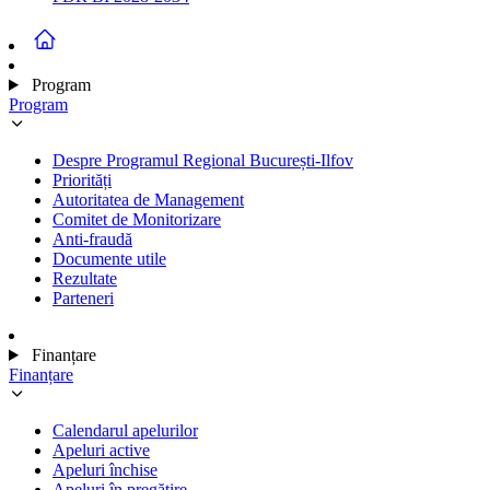
Program
Program
Despre Programul Regional București-Ilfov
Priorități
Autoritatea de Management
Comitet de Monitorizare
Anti-fraudă
Documente utile
Rezultate
Parteneri
Finanțare
Finanțare
Calendarul apelurilor
Apeluri active
Apeluri închise
Apeluri în pregătire