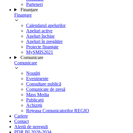
Parteneri
Finanțare
Finanțare
Calendarul apelurilor
Apeluri active
Apeluri închise
Apeluri în pregătire
Proiecte finanțate
MySMIS2021
Comunicare
Comunicare
Noutăți
Evenimente
Consultare publică
Comunicate de presă
Mass Media
Publicații
Achiziții
Rețeaua Comunicatorilor REGIO
Cariere
Contact
Alertă de nereguli
PDR BI 2028-2034