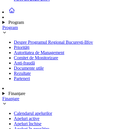
Program
Program
Despre Programul Regional București-Ilfov
Priorități
Autoritatea de Management
Comitet de Monitorizare
Anti-fraudă
Documente utile
Rezultate
Parteneri
Finanțare
Finanțare
Calendarul apelurilor
Apeluri active
Apeluri închise
Apeluri în pregătire