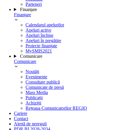
Parteneri
Finanțare
Finanțare
Calendarul apelurilor
Apeluri active
Apeluri închise
Apeluri în pregătire
Proiecte finanțate
MySMIS2021
Comunicare
Comunicare
Noutăți
Evenimente
Consultare publică
Comunicate de presă
Mass Media
Publicații
Achiziții
Rețeaua Comunicatorilor REGIO
Cariere
Contact
Alertă de nereguli
PDR BI 2028-2034