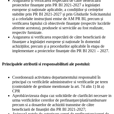
Asigurarea și verificarea respectării de către beneficiarii
proiectelor finanțate prin PR BI 2021-2027 a legislației
europene și naționale aplicabile, a condițiilor și cerințelor
stabilite prin PR BI 2021-2027 și prin Ghidurile Solicitantului
și a celorlalte instrucțiuni emise de AM PR BI, precum și
verificarea faptului că obiectivele finanțate (respectiv lucrările
aferente acestora), produsele si serviciile au fost realizate,
respectiv furnizate.
Asigurarea si verificarea respectării de către beneficiarii de
finanțare a legislației europene și naționale în domeniul
achizițiilor, precum și a procedurilor aplicabile în etapa de
implementare a proiectelor finanțate din PR BI 2021 – 2027.
Principalele atributii si responsabilitati ale postului:
Coordonează activitatea departamentului responsabil în
principal cu verificările administrative si verificarile pe teren
(controlalele de gestiune mentionate la art. 74 alin 1) lit a)
CPR
Aprobă/avizeaza dupa caz solicitările de clarificări necesare in
urma verificărilor cererilor de prefinanțare/plată/rambursare
precum si a dosarelor de achizitii transmise de către
beneficiarii de finanțări din PR BI 2021-2027;
Avizează notele de autorizare cereri de prefinanțare/cereri de