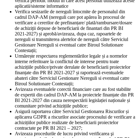
verifica periodic modul în care acest personal utilizeaza aceste
aplicatii/sisteme informatice
Verifica sesizarile de nereguli întocmite de personalul din
cadrul DAP-AM (nereguli care pot apărea în procesul de
verificare a cererilor de prefinanțare/ plată/rambursare/dosare
de achiziții depuse de beneficiarii de finantari din PR BI
2021-2027) și aprobă/avizeaza, dupa caz, rapoartele de
nereguli si transmiterea alertelor de nereguli către Serviciul
Gestionare Nereguli si eventual catre Biroul Solutionare
Contestații;
Urmărește respectarea reglementărilor legale și a normelor
interne referitoare la conflictul de interese pentru toate
achizițiile publice/private derulate de beneficiarii proiectelor
finanțate din PR BI 2021-2027 și raportează eventualele
abateri către Serviciul Gestionare Nereguli si eventual catre
Biroul Solutionare Contestații;
Avizeaza eventualele corectii financiare care au fost stabilite
de expertii din cadrul DAP-AM la proiectele finanțate din PR
BI 2021-2027 din cauza nerespectării legislației naționale și
comunitare privind achizițiile publice;
Asigură raportarea către Serviciul Gestionarea Riscurilor și
aplicarea GDPR a riscurilor asociate procesului de verificare a
achizițiilor publice realizate de beneficiarii proiectelor
contractate pe PR BI 2021 – 2027;
Avizeaza procedurile de lucru privind verificarea şi