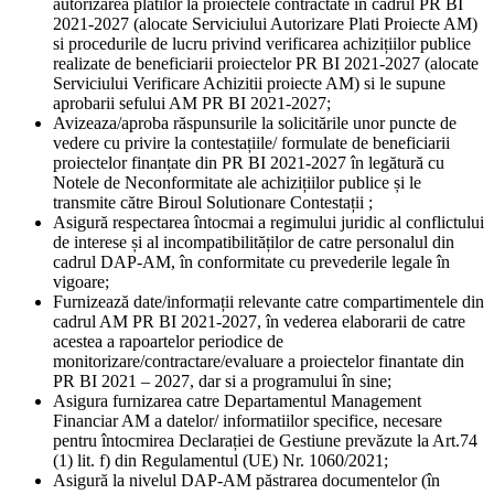
autorizarea platilor la proiectele contractate în cadrul PR BI
2021-2027 (alocate Serviciului Autorizare Plati Proiecte AM)
si procedurile de lucru privind verificarea achizițiilor publice
realizate de beneficiarii proiectelor PR BI 2021-2027 (alocate
Serviciului Verificare Achizitii proiecte AM) si le supune
aprobarii sefului AM PR BI 2021-2027;
Avizeaza/aproba răspunsurile la solicitările unor puncte de
vedere cu privire la contestațiile/ formulate de beneficiarii
proiectelor finanțate din PR BI 2021-2027 în legătură cu
Notele de Neconformitate ale achizițiilor publice și le
transmite către Biroul Solutionare Contestații ;
Asigură respectarea întocmai a regimului juridic al conflictului
de interese și al incompatibilităților de catre personalul din
cadrul DAP-AM, în conformitate cu prevederile legale în
vigoare;
Furnizează date/informații relevante catre compartimentele din
cadrul AM PR BI 2021-2027, în vederea elaborarii de catre
acestea a rapoartelor periodice de
monitorizare/contractare/evaluare a proiectelor finantate din
PR BI 2021 – 2027, dar si a programului în sine;
Asigura furnizarea catre Departamentul Management
Financiar AM a datelor/ informatiilor specifice, necesare
pentru întocmirea Declarației de Gestiune prevăzute la Art.74
(1) lit. f) din Regulamentul (UE) Nr. 1060/2021;
Asigură la nivelul DAP-AM păstrarea documentelor (în