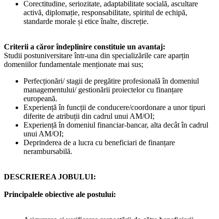
Corectitudine, seriozitate, adaptabilitate socială, ascultare
activă, diplomație, responsabilitate, spiritul de echipă,
standarde morale și etice înalte, discreție.
Criterii a căror îndeplinire constituie un avantaj:
Studii postuniversitare într-una din specializările care aparțin
domeniilor fundamentale menționate mai sus;
Perfecționări/ stagii de pregătire profesională în domeniul
managementului/ gestionării proiectelor cu finanțare
europeană.
Experiență în funcții de conducere/coordonare a unor tipuri
diferite de atribuții din cadrul unui AM/OI;
Experiență în domeniul financiar-bancar, alta decât în cadrul
unui AM/OI;
Deprinderea de a lucra cu beneficiari de finanțare
nerambursabilă.
DESCRIEREA JOBULUI:
Principalele obiective ale postului: