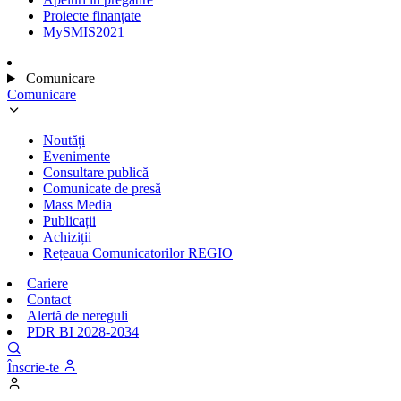
Proiecte finanțate
MySMIS2021
Comunicare
Comunicare
Noutăți
Evenimente
Consultare publică
Comunicate de presă
Mass Media
Publicații
Achiziții
Rețeaua Comunicatorilor REGIO
Cariere
Contact
Alertă de nereguli
PDR BI 2028-2034
Înscrie-te