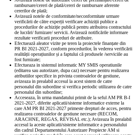
rambursare/cereri de plată/cereri de rambursare aferente
cererilor de plată;
Avizează notele de conformitate/neconformitate urmare
verificării de către experții verificare achiziții publice a
procedurilor de achiziție publică pentru atribuirea contractului
de lucrări/ furnizare/ servicii. Avizează notificările informare
rezultate verificarii proceduri de atribuire.
Efectuează aleator vizite pe teren la proiectele finanțate din
PR BI 2021-2027, conform procedurilor, în vederea verificării
realității operațiunilor și a faptului că produsele /serviciile au
fost furnizate;
Efectueaza in sistemul informatic MY SMIS operatiunile
(editarea sau autorizare, dupa caz) necesare pentru realizarea
atributiilor specifice in privinta controalelor de gestiune,
avizeaza in prealabil accesul la acest sistem de catre
personalul din subordine si verifica periodic utilizarea de catre
personalul din subordine;
Acceseaza, în urma mandatului primit de la seful AM PR B-I
2021-2027, diferite aplicatii/sisteme informatice externe la
care AM PR BI 2021-2027 primeste drepturi de acces, pentru
realizarea controalelor de gestiune necesare (RECOM,
ARACHNE, REGAS, REVISAL etc.); Avizeaza în prealabil
accesul la aceste aplicatii/sisteme informatice a personalului
din cadrul Departamentului Autorizare Propiecte AM si