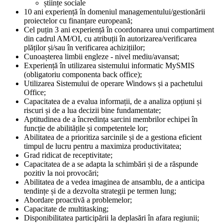
științe sociale
10 ani experiență în domeniul managementului/gestionării
proiectelor cu finanțare europeană;
Cel puțin 3 ani experiență în coordonarea unui compartiment
din cadrul AM/OI, cu atribuții în autorizarea/verificarea
plăților și/sau în verificarea achizițiilor;
Cunoașterea limbii engleze - nivel mediu/avansat;
Experiență în utilizarea sistemului informatic MySMIS
(obligatoriu componenta back office);
Utilizarea Sistemului de operare Windows și a pachetului
Office;
Capacitatea de a evalua informații, de a analiza opțiuni și
riscuri și de a lua decizii bine fundamentate;
Aptitudinea de a încredința sarcini membrilor echipei în
funcție de abilitățile și competentele lor;
Abilitatea de a prioritiza sarcinile și de a gestiona eficient
timpul de lucru pentru a maximiza productivitatea;
Grad ridicat de receptivitate;
Capacitatea de a se adapta la schimbări și de a răspunde
pozitiv la noi provocări;
Abilitatea de a vedea imaginea de ansamblu, de a anticipa
tendințe și de a dezvolta strategii pe termen lung;
Abordare proactivă a problemelor;
Capacitate de multitasking;
Disponibilitatea participării la deplasări în afara regiunii;