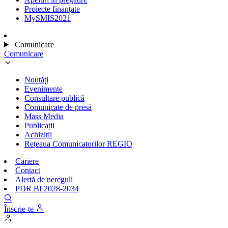
Proiecte finanțate
MySMIS2021
Comunicare
Comunicare
Noutăți
Evenimente
Consultare publică
Comunicate de presă
Mass Media
Publicații
Achiziții
Rețeaua Comunicatorilor REGIO
Cariere
Contact
Alertă de nereguli
PDR BI 2028-2034
Înscrie-te