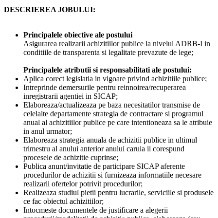
DESCRIEREA JOBULUI:
Principalele obiective ale postului
Asigurarea realizarii achizitiilor publice la nivelul ADRB-I in
conditiile de transparenta si legalitate prevazute de lege;
Principalele atributii si responsabilitati ale postului:
Aplica corect legislatia in vigoare privind achizitiile publice;
Intreprinde demersurile pentru reinnoirea/recuperarea
inregistrarii agentiei in SICAP;
Elaboreaza/actualizeaza pe baza necesitatilor transmise de
celelalte departamente strategia de contractare si programul
anual al achizitiilor publice pe care intentioneaza sa le atribuie
in anul urmator;
Elaboreaza strategia anuala de achizitii publice in ultimul
trimestru al anului anterior anului caruia ii corespund
procesele de achizitie cuprinse;
Publica anunt/invitatie de participare SICAP aferente
procedurilor de achizitii si furnizeaza informatiile necesare
realizarii ofertelor potrivit procedurilor;
Realizeaza studiul pietii pentru lucrarile, serviciile si produsele
ce fac obiectul achizitiilor;
Intocmeste documentele de justificare a alegerii