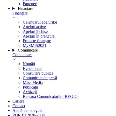
Parteneri
Finanțare
Finanțare
Calendarul apelurilor
Apeluri active
Apeluri închise
Apeluri în pregătire
Proiecte finanțate
MySMIS2021
Comunicare
Comunicare
Noutăți
Evenimente
Consultare publică
Comunicate de presă
Mass Media
Publicații
Achiziții
Rețeaua Comunicatorilor REGIO
Cariere
Contact
Alertă de nereguli
PDR BI 2028-2034