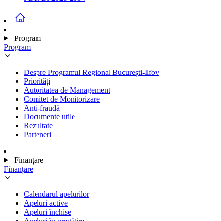
Program
Program
Despre Programul Regional București-Ilfov
Priorități
Autoritatea de Management
Comitet de Monitorizare
Anti-fraudă
Documente utile
Rezultate
Parteneri
Finanțare
Finanțare
Calendarul apelurilor
Apeluri active
Apeluri închise
Apeluri în pregătire