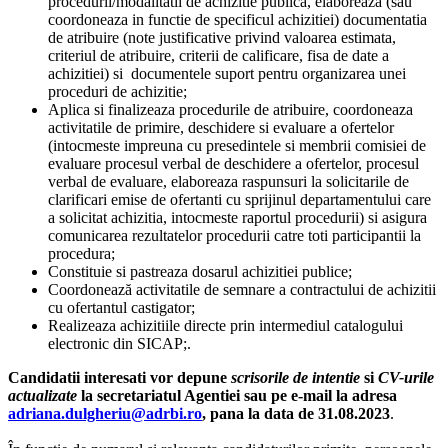
procedurii/modalitatii de achizitie publica, elaboreaza (sau
coordoneaza in functie de specificul achizitiei) documentatia
de atribuire (note justificative privind valoarea estimata,
criteriul de atribuire, criterii de calificare, fisa de date a
achizitiei) si documentele suport pentru organizarea unei
proceduri de achizitie;
Aplica si finalizeaza procedurile de atribuire, coordoneaza
activitatile de primire, deschidere si evaluare a ofertelor
(intocmeste impreuna cu presedintele si membrii comisiei de
evaluare procesul verbal de deschidere a ofertelor, procesul
verbal de evaluare, elaboreaza raspunsuri la solicitarile de
clarificari emise de ofertanti cu sprijinul departamentului care
a solicitat achizitia, intocmeste raportul procedurii) si asigura
comunicarea rezultatelor procedurii catre toti participantii la
procedura;
Constituie si pastreaza dosarul achizitiei publice;
Coordonează activitatile de semnare a contractului de achizitii
cu ofertantul castigator;
Realizeaza achizitiile directe prin intermediul catalogului
electronic din SICAP;.
Candidatii interesati vor depune
scrisorile de intentie
si
CV-urile
actualizate
la secretariatul Agentiei sau pe e-mail la adresa
adriana.dulgheriu@adrbi.ro
, pana la data de 31.08.2023
.