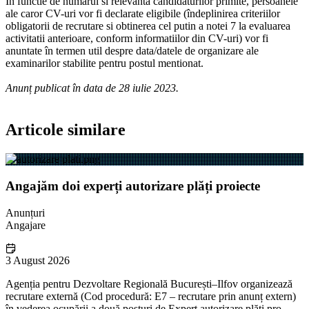
În functie de numarul si relevanta candidaturilor primite, persoanele
ale caror CV-uri vor fi declarate eligibile (îndeplinirea criteriilor
obligatorii de recrutare si obtinerea cel putin a notei 7 la evaluarea
activitatii anterioare, conform informatiilor din CV-uri) vor fi
anuntate în termen util despre data/datele de organizare ale
examinarilor stabilite pentru postul mentionat.
Anunț publicat în data de 28 iulie 2023.
Articole similare
Angajăm doi experți autorizare plăți proiecte
Anunțuri
Angajare
3 August 2026
Agenția pentru Dezvoltare Regională București–Ilfov organizează
recrutare externă (Cod procedură: E7 – recrutare prin anunț extern)
în vederea ocupării a două posturi de Expert autorizare plăți pro...