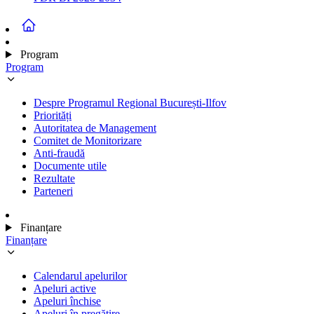
Program
Program
Despre Programul Regional București-Ilfov
Priorități
Autoritatea de Management
Comitet de Monitorizare
Anti-fraudă
Documente utile
Rezultate
Parteneri
Finanțare
Finanțare
Calendarul apelurilor
Apeluri active
Apeluri închise
Apeluri în pregătire