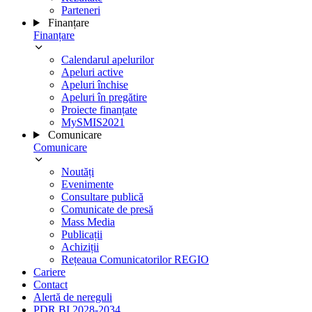
Parteneri
Finanțare
Finanțare
Calendarul apelurilor
Apeluri active
Apeluri închise
Apeluri în pregătire
Proiecte finanțate
MySMIS2021
Comunicare
Comunicare
Noutăți
Evenimente
Consultare publică
Comunicate de presă
Mass Media
Publicații
Achiziții
Rețeaua Comunicatorilor REGIO
Cariere
Contact
Alertă de nereguli
PDR BI 2028-2034