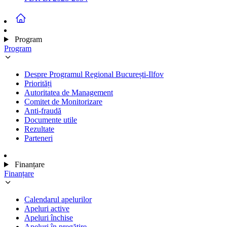
Program
Program
Despre Programul Regional București-Ilfov
Priorități
Autoritatea de Management
Comitet de Monitorizare
Anti-fraudă
Documente utile
Rezultate
Parteneri
Finanțare
Finanțare
Calendarul apelurilor
Apeluri active
Apeluri închise
Apeluri în pregătire