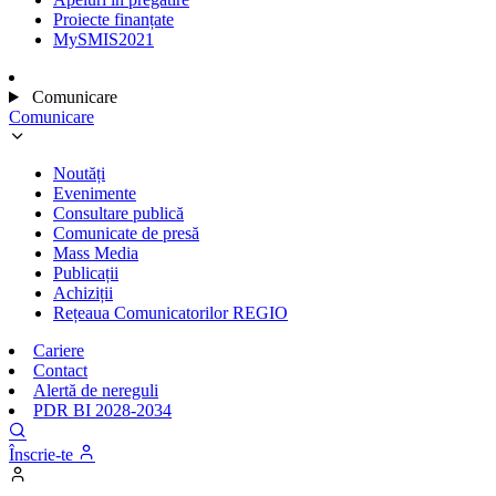
Proiecte finanțate
MySMIS2021
Comunicare
Comunicare
Noutăți
Evenimente
Consultare publică
Comunicate de presă
Mass Media
Publicații
Achiziții
Rețeaua Comunicatorilor REGIO
Cariere
Contact
Alertă de nereguli
PDR BI 2028-2034
Înscrie-te