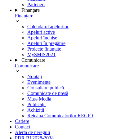
Parteneri
Finanțare
Finanțare
Calendarul apelurilor
Apeluri active
Apeluri închise
Apeluri în pregătire
Proiecte finanțate
MySMIS2021
Comunicare
Comunicare
Noutăți
Evenimente
Consultare publică
Comunicate de presă
Mass Media
Publicații
Achiziții
Rețeaua Comunicatorilor REGIO
Cariere
Contact
Alertă de nereguli
PDR BI 2028-2034