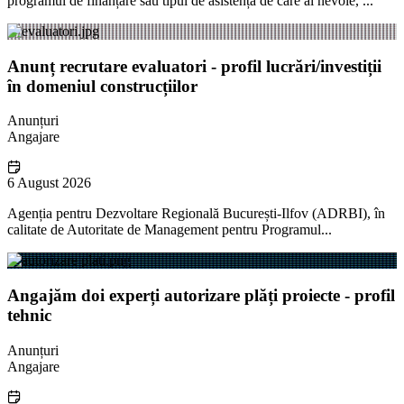
programul de finanțare sau tipul de asistență de care ai nevoie, ...
Anunț recrutare evaluatori - profil lucrări/investiții
în domeniul construcțiilor
Anunțuri
Angajare
6 August 2026
Agenția pentru Dezvoltare Regională București-Ilfov (ADRBI), în
calitate de Autoritate de Management pentru Programul...
Angajăm doi experți autorizare plăți proiecte - profil
tehnic
Anunțuri
Angajare