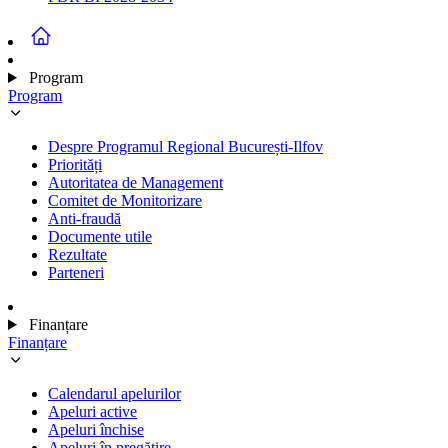
Program
Program
Despre Programul Regional București-Ilfov
Priorități
Autoritatea de Management
Comitet de Monitorizare
Anti-fraudă
Documente utile
Rezultate
Parteneri
Finanțare
Finanțare
Calendarul apelurilor
Apeluri active
Apeluri închise
Apeluri în pregătire