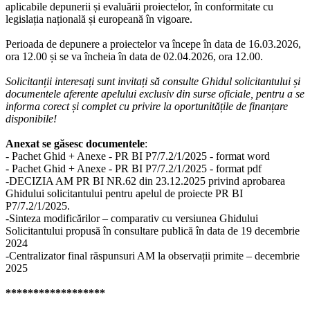
aplicabile depunerii și evaluării proiectelor, în conformitate cu
legislația națională și europeană în vigoare.
Perioada de depunere a proiectelor va începe în data de 16.03.2026,
ora 12.00 și se va încheia în data de 02.04.2026, ora 12.00.
Solicitanții interesați sunt invitați să consulte Ghidul solicitantului și
documentele aferente apelului exclusiv din surse oficiale, pentru a se
informa corect și complet cu privire la oportunitățile de finanțare
disponibile!
Anexat se găsesc documentele
:
- Pachet Ghid + Anexe - PR BI P7/7.2/1/2025 - format word
- Pachet Ghid + Anexe - PR BI P7/7.2/1/2025 - format pdf
-DECIZIA AM PR BI NR.62 din 23.12.2025 privind aprobarea
Ghidului solicitantului pentru apelul de proiecte PR BI
P7/7.2/1/2025.
-Sinteza modificărilor – comparativ cu versiunea Ghidului
Solicitantului propusă în consultare publică în data de 19 decembrie
2024
-Centralizator final răspunsuri AM la observații primite – decembrie
2025
******************