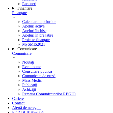
Parteneri
Finanțare
Finanțare
Calendarul apelurilor
Apeluri active
Apeluri închise
Apeluri în pregătire
Proiecte finanțate
MySMIS2021
Comunicare
Comunicare
Noutăți
Evenimente
Consultare publică
Comunicate de presă
Mass Media
Publicații
Achiziții
Rețeaua Comunicatorilor REGIO
Cariere
Contact
Alertă de nereguli
PDR BI 2028-2034