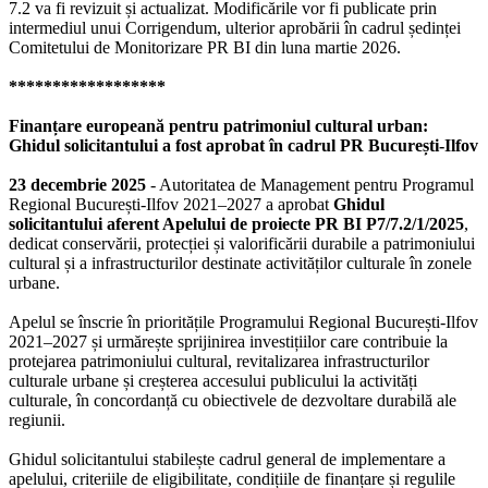
7.2 va fi revizuit și actualizat. Modificările vor fi publicate prin
intermediul unui Corrigendum, ulterior aprobării în cadrul ședinței
Comitetului de Monitorizare PR BI din luna martie 2026.
******************
Finanțare europeană pentru patrimoniul cultural urban:
Ghidul solicitantului a fost aprobat în cadrul PR București-Ilfov
23 decembrie 2025
- Autoritatea de Management pentru Programul
Regional București-Ilfov 2021–2027 a aprobat
Ghidul
solicitantului aferent Apelului de proiecte PR BI P7/7.2/1/2025
,
dedicat conservării, protecției și valorificării durabile a patrimoniului
cultural și a infrastructurilor destinate activităților culturale în zonele
urbane.
Apelul se înscrie în prioritățile Programului Regional București-Ilfov
2021–2027 și urmărește sprijinirea investițiilor care contribuie la
protejarea patrimoniului cultural, revitalizarea infrastructurilor
culturale urbane și creșterea accesului publicului la activități
culturale, în concordanță cu obiectivele de dezvoltare durabilă ale
regiunii.
Ghidul solicitantului stabilește cadrul general de implementare a
apelului, criteriile de eligibilitate, condițiile de finanțare și regulile