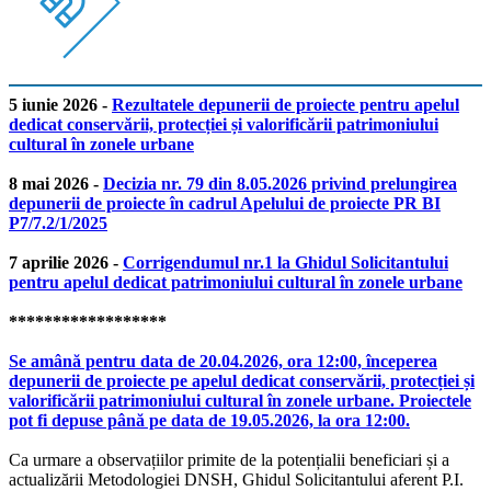
5 iunie 2026 -
Rezultatele depunerii de proiecte pentru apelul
dedicat conservării, protecției și valorificării patrimoniului
cultural în zonele urbane
8 mai 2026 -
Decizia nr. 79 din 8.05.2026 privind prelungirea
depunerii de proiecte în cadrul Apelului de proiecte PR BI
P7/7.2/1/2025
7 aprilie 2026 -
Corrigendumul nr.1 la Ghidul Solicitantului
pentru apelul dedicat patrimoniului cultural în zonele urbane
******************
Se amână pentru data de 20.04.2026, ora 12:00, începerea
depunerii de proiecte pe apelul dedicat conservării, protecției și
valorificării patrimoniului cultural în zonele urbane. Proiectele
pot fi depuse până pe data de 19.05.2026, la ora 12:00.
Ca urmare a observațiilor primite de la potențialii beneficiari și a
actualizării Metodologiei DNSH, Ghidul Solicitantului aferent P.I.