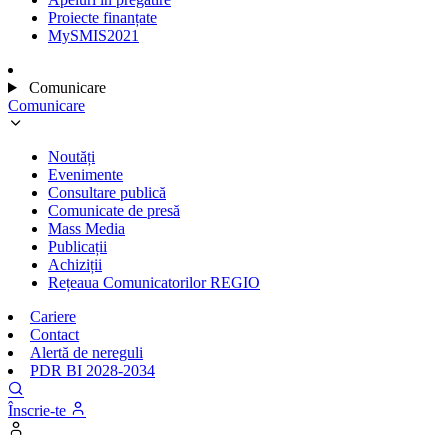
Proiecte finanțate
MySMIS2021
Comunicare
Comunicare
Noutăți
Evenimente
Consultare publică
Comunicate de presă
Mass Media
Publicații
Achiziții
Rețeaua Comunicatorilor REGIO
Cariere
Contact
Alertă de nereguli
PDR BI 2028-2034
Înscrie-te