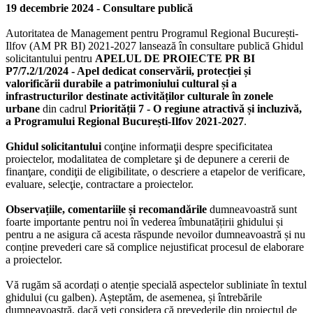
19 decembrie 2024 - Consultare publică
Autoritatea de Management pentru Programul Regional București-
Ilfov (AM PR BI) 2021-2027 lansează în consultare publică Ghidul
solicitantului pentru
APELUL DE PROIECTE PR BI
P7/7.2/1/2024 - Apel dedicat conservării, protecției și
valorificării durabile a patrimoniului cultural și a
infrastructurilor destinate activităților culturale în zonele
urbane
din cadrul
Priorității 7 - O regiune atractivă și incluzivă,
a Programului Regional București-Ilfov 2021-2027
.
Ghidul solicitantului
conţine informaţii despre specificitatea
proiectelor, modalitatea de completare şi de depunere a cererii de
finanţare, condiţii de eligibilitate, o descriere a etapelor de verificare,
evaluare, selecţie, contractare a proiectelor.
Observațiile, comentariile și recomandările
dumneavoastră sunt
foarte importante pentru noi în vederea îmbunatățirii ghidului și
pentru a ne asigura că acesta răspunde nevoilor dumneavoastră și nu
conține prevederi care să complice nejustificat procesul de elaborare
a proiectelor.
Vă rugăm să acordați o atenție specială aspectelor subliniate în textul
ghidului (cu galben). Așteptăm, de asemenea, și întrebările
dumneavoastră, dacă veți considera că prevederile din proiectul de